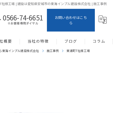
T社様工場 | 建設は愛知県安城市の東海インプル建設株式会社 | 施工事例
0566-74-6651
お問い合わせはこち
ら
※お客様専用ダイヤル
社概要
当社の特徴
ブログ
コラム
ら東海インプル建設株式会社
施工事例
東浦町T社様工場
土地活用
システム建築
新築
メンテナンス
暑さ対策