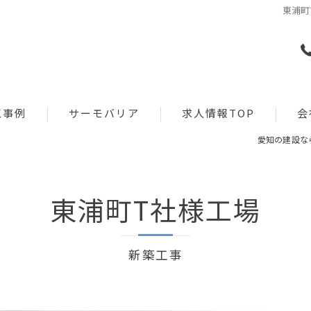
東浦町
工事例
サーモバリア
求人情報TOP
会
愛知の建設な
工事
特徴
リクルート新卒採用
施工管理
改修
導入実績一覧
東浦町T社様工場
建築設計
資料請求
新築工事
建築営業
お問い合わせフォーム
リクルート/イベント