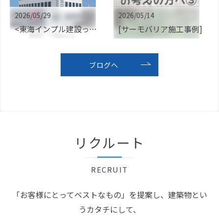
2026/05/29
2026/05/14
<東海インプル建設ってどんな会社？>
[サーモバリア施工事例]
">
">
ブログへ
リクルート
RECRUIT
「お客様にとってベストなもの」を提案し、建築物とい
うカタチにして、