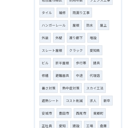
名古屋市緑区
耐用年数
フェンス工事
タイル
補修
雨漏り工事
ハンガーレール
屋根
防水
屋上
外装
外壁
渡り廊下
増設
スレート屋根
クラック
愛知県
ビル
折半屋根
歩行帯
建具
修繕
避難器具
中途
代理店
暑さ対策
熱中症対策
スカイ工法
遮熱シート
コスト削減
求人
新卒
安城市
豊田市
西尾市
東郷町
正社員
愛知
建設
工場
倉庫