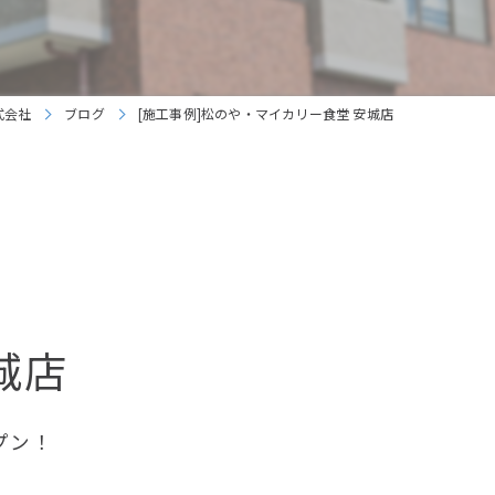
式会社
ブログ
[施工事例]松のや・マイカリー食堂 安城店
城店
プン！