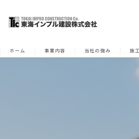
ホーム
事業内容
当社の強み
施
新築
修繕 