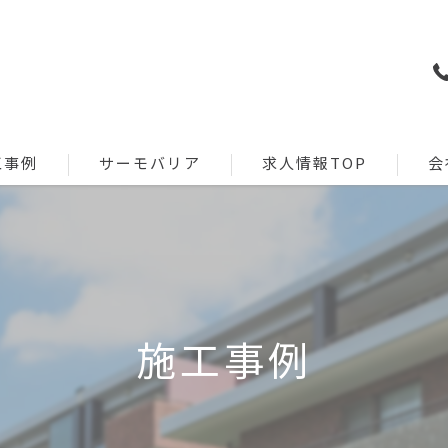
工事例
サーモバリア
求人情報TOP
会
工事
特徴
リクルート新卒採用
施工管理
改修
導入実績一覧
建築設計
資料請求
施工事例
建築営業
お問い合わせフォーム
リクルート/イベント