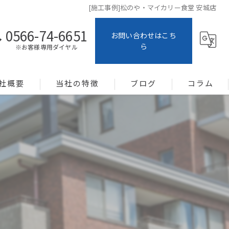
[施工事例]松のや・マイカリー食堂 安城店
0566-74-6651
お問い合わせはこち
ら
※お客様専用ダイヤル
社概要
当社の特徴
ブログ
コラム
土地活用
システム建築
新築
メンテナンス
暑さ対策