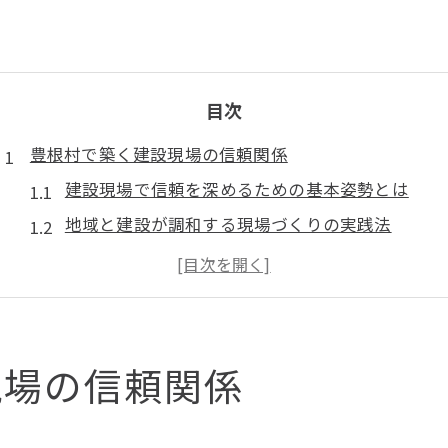
目次
豊根村で築く建設現場の信頼関係
建設現場で信頼を深めるための基本姿勢とは
地域と建設が調和する現場づくりの実践法
付き合いを重視した建設現場の具体的な工夫
建設に携わる上で大切な信頼構築のポイント
豊根村で建設現場の安心感を得るための工夫
地域に根ざした建設の工夫とは何か
現場の信頼関係
地域密着型建設がもたらす信頼の深まり
建設と地域住民の良好な付き合いの秘訣