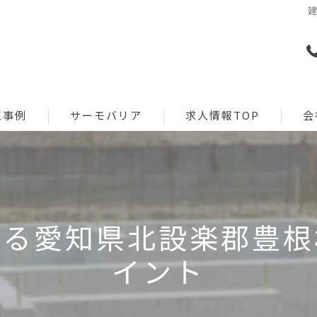
工事例
サーモバリア
求人情報TOP
会
工事
特徴
リクルート新卒採用
施工管理
改修
導入実績一覧
める愛知県北設楽郡豊根
建築設計
資料請求
イント
建築営業
お問い合わせフォーム
リクルート/イベント