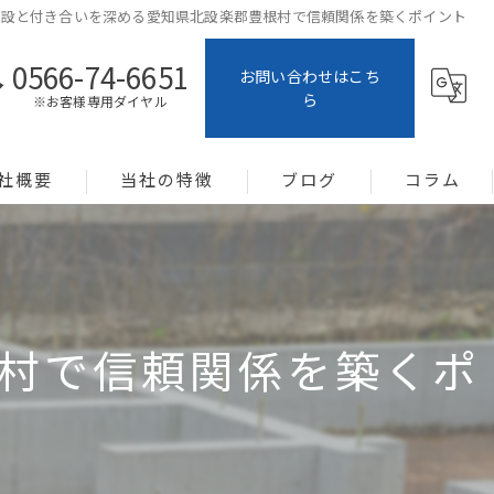
建設と付き合いを深める愛知県北設楽郡豊根村で信頼関係を築くポイント
0566-74-6651
お問い合わせはこち
ら
※お客様専用ダイヤル
社概要
当社の特徴
ブログ
コラム
土地活用
システム建築
村で信頼関係を築くポ
新築
メンテナンス
暑さ対策