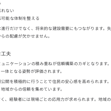
る
豊根村の建設現場で大切な信頼の積み重ね方
忘れない
信頼構築が建設現場にもたらす安心感とは
応可能な体制を整える
安心できる建設の進め方を探る
な進行だけでなく、将来的な建設需要にもつながります。
建設現場で安心感を生む進行管理の工夫
からの配慮が欠かせません。
付き合いを大切にした建設の進め方の実例
建設現場で安心を届けるスタッフの役割とは
な工夫
建設工程で信頼を守るための注意点解説
ミュニケーションの積み重ねが信頼構築のカギとなります
安心安全な建設を実現するコミュニケーション
と一体となる姿勢が評価されます。
建設現場で大切にしたい心配りの実例
報公開を積極的に行うことで住民の安心感を高められます
現場で喜ばれる建設スタッフの心配り例
、地域からの信頼を集めています。
建設現場の円滑な付き合いを支える配慮の工夫
すく、経験者には現場ごとの応用力が求められます。地域
信頼関係を深める建設現場でのマナーと行動