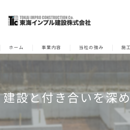
ホーム
事業内容
当社の強み
施
新築
修繕 
建設と付き合いを深