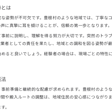
建設現場で実践したい地域配慮の工夫
勢とは
地域の声を活かした建設プロジェクト事例
実な姿勢が不可欠です。豊根村のような地域では、丁寧な
豊根村ならではの建設現場の取り組み紹介
の声に真摯に耳を傾けることが、信頼の第一歩となります
建設と人の付き合いを深める方法
て事前に説明し、理解を得る努力が大切です。突然のトラ
建設現場で人間関係を築くコミュニケーション術
設業者としての責任を果たし、地域との調和を図る姿勢が最
信頼を生む建設現場での丁寧な対話の重要性
始めると良いでしょう。経験者の場合は、現場ごとの特性
建設における付き合いが現場を変える理由
現場スタッフの連携で付き合いを強化する方法
建設と共に歩む関係性づくりの実践ポイント
践法
信頼が生まれる豊根村の建設現場
、事前準備と継続的な配慮が求められます。豊根村のよう
信頼される建設現場の共通点と特徴を探る
時間や搬入ルートの調整は、地域住民の安心感につながり
地域に根付く建設現場の信頼関係形成プロセス
ます。
建設現場で信頼が生まれる瞬間を解説