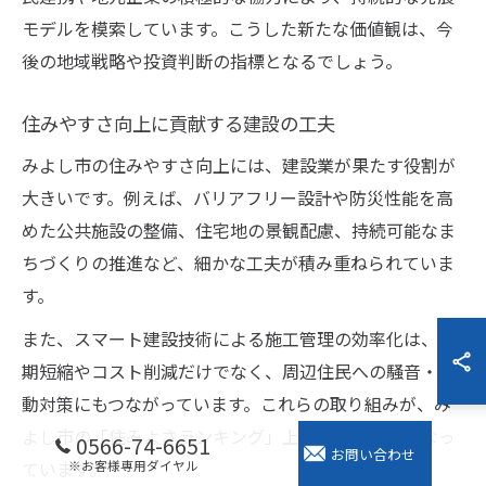
モデルを模索しています。こうした新たな価値観は、今
後の地域戦略や投資判断の指標となるでしょう。
住みやすさ向上に貢献する建設の工夫
みよし市の住みやすさ向上には、建設業が果たす役割が
大きいです。例えば、バリアフリー設計や防災性能を高
めた公共施設の整備、住宅地の景観配慮、持続可能なま
ちづくりの推進など、細かな工夫が積み重ねられていま
す。
また、スマート建設技術による施工管理の効率化は、工
期短縮やコスト削減だけでなく、周辺住民への騒音・振
動対策にもつながっています。これらの取り組みが、み
よし市の「住みよさランキング」上位維持の一因となっ
0566-74-6651
お問い合わせ
ています。
※お客様専用ダイヤル