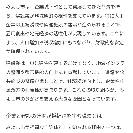
地域価値を高める建設の未来的アプローチ
みよし市は、企業城下町として発展してきた背景を持
建設とテクノロジーが拓く持続可能な地域
ち、建設業が地域経済の根幹を支えています。特に大手
企業の工場誘致や関連施設の建設が進められることで、
財政力と建設業界が支える住みよさ
雇用創出や地元経済の活性化が実現しています。これに
建設と財政力が創る住みよい街の本質
より、人口増加や税収増加にもつながり、財政的な安定
住みよさを高める建設業界の工夫とは
が確保されています。
建設の力が生み出す快適な生活基盤
建設業は、単に建物を建てるだけでなく、地域インフラ
建設業界の成長が住環境に及ぼす効果
の整備や都市機能の向上にも貢献しています。道路や公
財政力と建設発展がもたらす安心感
共施設の整備が進むことで、住環境が向上し、企業や住
愛知の建設業界変革を読み解く鍵とは
民双方の利便性が高まります。これらの取り組みが、み
建設業界の変革を促す最新動向を探る
よし市の豊かさを支える大きな要因となっています。
愛知の建設が直面する課題と変化の兆し
企業と建設の連携が裕福さを生む構造とは
建設業界の未来を切り開く要素に注目
地域発展を支える建設技術革新の現場
みよし市が裕福な自治体として知られる理由の一つは、