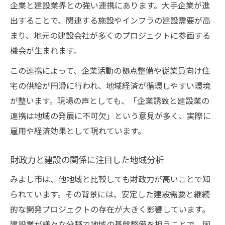
企業と建設業界との強い連携にあります。大手企業が進
建設における人材と技術の重要な役割
出することで、関連する施設やインフラの建設需要が高
みよし市で進化するスマート建設の可能性
まり、地元の建設会社が多くのプロジェクトに参画する
みよし市の建設における革新技術の導入
機会が生まれます。
スマート建設が市内開発にもたらす効果
この連携によって、企業活動の拠点整備や従業員向け住
建設現場のデジタル化が変える働き方
宅の供給が円滑に行われ、地域経済が循環しやすい環境
建設の効率化と品質向上への取り組み
が整います。現場の声としても、「企業誘致と建設業の
建設分野の最先端事例と今後の展望
連携は地域の発展に不可欠」という意見が多く、実際に
建設の力で実現するみよし市の新しい魅力
雇用や経済効果として現れています。
建設が創出するみよし市の新たな価値観
財政力と建設の関係に注目した地域分析
住みやすさ向上に貢献する建設の工夫
建設業界と共に進む街づくりの未来像
みよし市は、他地域と比較しても財政力が高いことで知
建設発展が引き出す地域のポテンシャル
られています。その背景には、安定した建設需要と継続
的な開発プロジェクトの存在が大きく影響しています。
建設で広がるみよし市の魅力と可能性
建設業が様々な分野で地域の基盤整備を担うことで、固