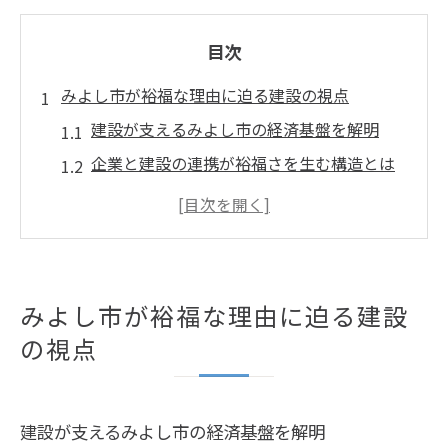
目次
みよし市が裕福な理由に迫る建設の視点
建設が支えるみよし市の経済基盤を解明
企業と建設の連携が裕福さを生む構造とは
財政力と建設の関係に注目した地域分析
みよし市の裕福さを建設視点で読み解く
建設発展が生むみよし市の生活環境の変化
スマート建設技術が導く地域の未来像
みよし市が裕福な理由に迫る建設
スマート建設がもたらす地域発展の新潮流
の視点
建設技術革新が未来の暮らしを変えていく
みよし市で進む建設のスマート化の実態と
建設が支えるみよし市の経済基盤を解明
は