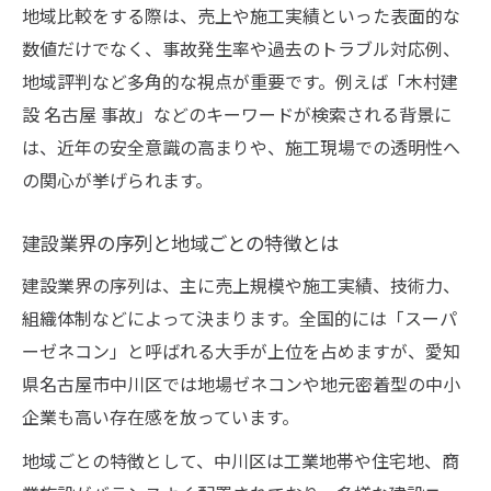
信頼できる建設業界の見抜き方を伝授
地域比較をする際は、売上や施工実績といった表面的な
数値だけでなく、事故発生率や過去のトラブル対応例、
名古屋の発展を支える建設の力と課題
地域評判など多角的な視点が重要です。例えば「木村建
名古屋の発展を担う建設業界の役割とは
設 名古屋 事故」などのキーワードが検索される背景に
建設の力が名古屋の街づくりに果たす影響
は、近年の安全意識の高まりや、施工現場での透明性へ
建設業界が抱える名古屋特有の課題分析
の関心が挙げられます。
街の成長に不可欠な建設業界の今後
建設業界が名古屋にもたらす価値を考察
建設業界の序列と地域ごとの特徴とは
中川区の建設動向から企業選びを考える
建設業界の序列は、主に売上規模や施工実績、技術力、
中川区の建設動向が示す企業選びのヒント
組織体制などによって決まります。全国的には「スーパ
最新建設事例から見る企業の特徴を解説
ーゼネコン」と呼ばれる大手が上位を占めますが、愛知
県名古屋市中川区では地場ゼネコンや地元密着型の中小
中川区の建設業界動向と今後の選択基準
企業も高い存在感を放っています。
建設動向を活かした失敗しない企業選び
中川区の建設実績に学ぶ建設企業の選定法
地域ごとの特徴として、中川区は工業地帯や住宅地、商