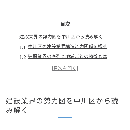
目次
建設業界の勢力図を中川区から読み解く
中川区の建設業界構造と力関係を探る
建設業界の序列と地域ごとの特徴とは
名古屋の建設企業集積と評価ポイント
建設業界勢力図で見る強さと評判の違い
中川区発信の建設業界最新動向を分析
強い建設企業を選ぶ実践的手法とは
建設業界の勢力図を中川区から読
建設企業選びで重視すべき評価軸の整理
み解く
売上規模や知名度で見る強い建設会社
建設業界における信頼性の確認ポイント