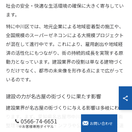
社会の安全・快適な生活環境の確保に大きく寄与してい
ます。
特に中川区では、地元企業による地域密着型の施工や、
全国規模のスーパーゼネコンによる大規模プロジェクト
が混在して進行中です。これにより、雇用創出や地域経
済の活性化にもつながり、街の持続的成長を実現する原
動力となっています。建設業界の役割は単なる建物づく
りだけでなく、都市の未来像を形作る点にまで広がって
いるのです。
建設の力が名古屋の街づくりに果たす影響
建設業界が名古屋の街づくりに与える影響は多岐にわた
ります。まず、愛知県名古屋市中川区では再開発や区画
0566-74-6651
お問い合わせ
整理事業が進み、交通インフラや公共施設の整備が加速
※お客様専用ダイヤル