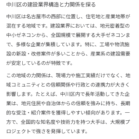
中川区の建設業界構造と力関係を探る
地域評判と建設実績を見極める方法
建設業界で勝ち組企業を判別するコツ
中川区は名古屋市の西部に位置し、住宅地と産業地帯が
混在する地域です。建設業界においては、地元密着型の
地域ごとに見る建設会社の特徴と評判
中小ゼネコンから、全国規模で展開する大手ゼネコンま
建設会社の地域別特色と評判を徹底解説
で、多様な企業が集積しています。特に、工場や物流施
建設業界の評判と地域ごとの違いを比較
設の新設・改修案件が多いことから、産業系の建設需要
地場建設企業が持つ強みと口コミの傾向
が安定しているのが特徴です。
建設会社の地域密着度と信頼度の関係性
この地域の力関係は、現場力や施工実績だけでなく、地
名古屋における建設会社の選び方の工夫
域コミュニティとの信頼関係や行政との連携力が大きく
信頼と実績で選ぶ建設業界の見極め方
影響します。たとえば、中川区内で長年活動してきた企
建設業界の信頼性を左右する実績の重要性
業は、地元住民や自治体からの信頼を強みに持ち、長期
建設会社選びで失敗しない見極め基準
的な受注・紹介案件を獲得しやすい傾向があります。一
事故や評判から建設企業の信頼度を判断
方で、全国的な知名度や技術力を持つ大手は、大規模プ
ロジェクトで強さを発揮しています。
建設実績と安全対策で選ぶ企業の特徴