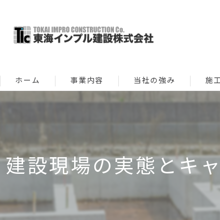
ホーム
事業内容
当社の強み
施
新築
修繕 
建設現場の実態とキ