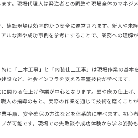
します。現場代理人は発注者との調整や現場全体のマネジ
現場作業で必要な建設の基礎知識まとめ
土木・内装仕上工事の仕事内容とポイント
で、建設現場は効率的かつ安全に運営されます。新人や未
キャリアアップに強い建設現場の働き方とは
リアルな声や成功事例を参考にすることで、業務への理解が
建設現場でキャリアアップする働き方の工夫
現場経験が建設業での昇進にどう活きるか
建設スキルアップを実現する現場の特徴
、特に「土木工事」と「内装仕上工事」は現場作業の基本
建設業界で目指す理想の働き方を考える
の建設など、社会インフラを支える基盤技術が学べます。
学生から目指せる建設現場のキャリア設計
性に関わる仕上げ作業が中心となります。壁や床の仕上げ
建設現場での資格取得が目指す将来像
ン職人の指導のもと、実際の作業を通じて技術を磨くことが
建設現場で役立つ資格とその取得方法
作業手順、安全確保の方法などを体系的に学べます。初心
建設業界で人気の資格と現場での活用例
ップが可能です。現場での失敗談や成功体験から学ぶ姿勢も
資格取得が建設現場での評価に直結する理由