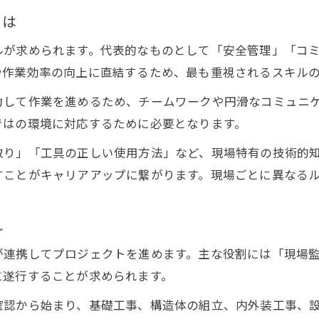
建設現場特有の安全管理と注意点とは
とは
建設現場女性の活躍と現状について解説
ルが求められます。代表的なものとして「安全管理」「コ
建設現場で役立つスキルアップ方法を紹介
や作業効率の向上に直結するため、最も重視されるスキルの
建設を学ぶなら現場経験が役立つ理由
力して作業を進めるため、チームワークや円滑なコミュニ
建設現場経験がスキルアップに繋がる理由
ではの環境に対応するために必要となります。
土木現場で学ぶ建設の実践的な知識とは
取り」「工具の正しい使用方法」など、現場特有の技術的
現場での経験が建設業界で評価される背景
すことがキャリアアップに繋がります。現場ごとに異なる
建設現場の体験がキャリア形成に生きる
建設業学生におすすめの現場体験とは
れ
仕事内容から見る建設現場のリアルな実態
が連携してプロジェクトを進めます。主な役割には「現場
建設現場の一日を通して仕事内容を解説
に遂行することが求められます。
建設業界でしんどい現場の特徴とは
確認から始まり、基礎工事、構造体の組立、内外装工事、
建設現場で働く人のリアルな声を紹介