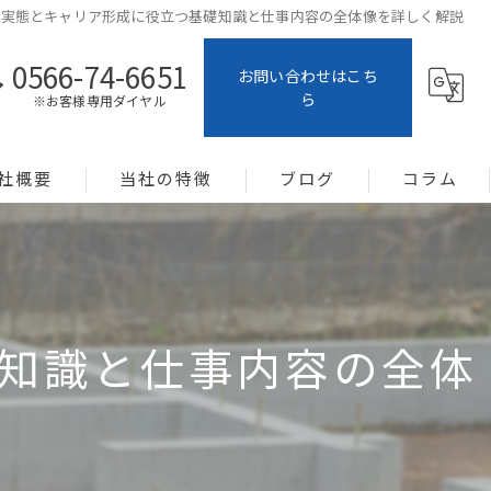
の実態とキャリア形成に役立つ基礎知識と仕事内容の全体像を詳しく解説
0566-74-6651
お問い合わせはこち
ら
※お客様専用ダイヤル
社概要
当社の特徴
ブログ
コラム
土地活用
システム建築
知識と仕事内容の全体
新築
メンテナンス
暑さ対策