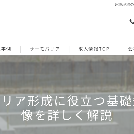
建設現場
工事例
サーモバリア
求人情報TOP
会
工事
特徴
リクルート新卒採用
施工管理
改修
導入実績一覧
ャリア形成に役立つ基礎
建築設計
資料請求
像を詳しく解説
建築営業
お問い合わせフォーム
リクルート/イベント