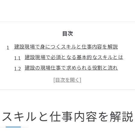
目次
建設現場で身につくスキルと仕事内容を解説
建設現場で必須となる基本的なスキルとは
建設の現場仕事で求められる役割と流れ
土木や内装仕上工事で学べる建設技術
建設現場動画で理解する実際の仕事内容
建設現場で働くための基礎知識を整理
現場ならではの建設業界の基礎知識入門
くスキルと仕事内容を解説
建設現場で知るべき業界用語と基礎知識
現場作業から見える建設業界の全体像