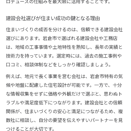
ロデュースの仕組みを最大限に活用することです。
建設プロデュースで信頼できる工務店を探
す
建設会社選びが住まい成功の鍵となる理由
建設と地域の魅力が融合した住まいを提案
住まいづくりの成否を分けるのは、信頼できる建設会社
信頼できる建設の選び方を徹底解説
選びにあります。岩倉市で選ばれる建設会社や工務店
信頼できる建設会社を見極めるチェックポ
は、地域の工事事情や土地特性を熟知し、長年の実績と
イント
技術力を持っています。選定時には、過去の施工事例や
建設の評判や実績を知るための情報収集方
口コミ、相談体制などをしっかり確認しましょう。
法
例えば、地元で長く事業を営む会社は、岩倉市特有の気
中村工務店岩倉など地元建設の特徴と比較
候や地盤に配慮した住宅設計が可能です。一方で、十分
建設プロデュースで安心な住まいを選ぶコ
な情報収集をせずに価格や外観だけで選ぶと、思わぬト
ツ
ラブルや満足度低下につながります。建設会社との信頼
建設会社と長く付き合うためのポイント
関係が、住まいづくりの安心と満足につながるため、複
建設を軸にした家づくりのポイント紹介
数社に相談し、自分の要望を伝えやすいパートナーを見
建設を軸にした家づくりの重要なステップ
つけることが大切です。