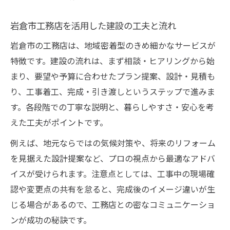
建設会社との打ち合わせで重視すべき点
岩倉市工務店を活用した建設の工夫と流れ
建設のデザイン性と機能性を両立する方法
岩倉市の工務店は、地域密着型のきめ細かなサービスが
GO OUT 最新号も参考にした建設事例紹介
特徴です。建設の流れは、まず相談・ヒアリングから始
建設プロデュースで叶える希望の間取り
まり、要望や予算に合わせたプラン提案、設計・見積も
快適な暮らしを建設で手に入れるコツ
り、工事着工、完成・引き渡しというステップで進みま
建設視点で考える快適な住まいの条件
す。各段階での丁寧な説明と、暮らしやすさ・安心を考
建設の工夫で暮らしやすさを高める方法
えた工夫がポイントです。
建設プロデュースが暮らしの質を左右する
例えば、地元ならではの気候対策や、将来のリフォーム
理由
を見据えた設計提案など、プロの視点から最適なアドバ
建設と収納計画で家族に優しい住まいづく
イスが受けられます。注意点としては、工事中の現場確
り
認や変更点の共有を怠ると、完成後のイメージ違いが生
建設段階から考える将来のライフスタイル
じる場合があるので、工務店との密なコミュニケーショ
ンが成功の秘訣です。