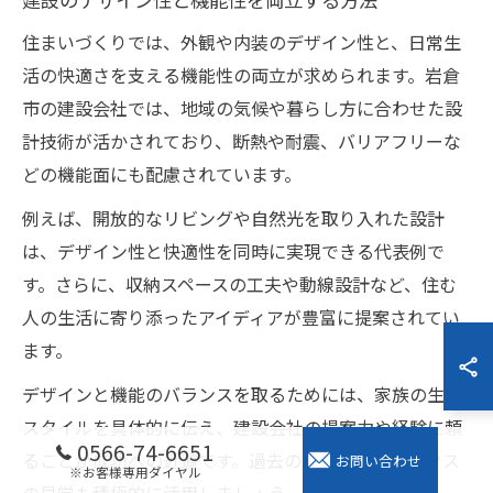
住まいづくりでは、外観や内装のデザイン性と、日常生
活の快適さを支える機能性の両立が求められます。岩倉
市の建設会社では、地域の気候や暮らし方に合わせた設
計技術が活かされており、断熱や耐震、バリアフリーな
どの機能面にも配慮されています。
例えば、開放的なリビングや自然光を取り入れた設計
は、デザイン性と快適性を同時に実現できる代表例で
す。さらに、収納スペースの工夫や動線設計など、住む
人の生活に寄り添ったアイディアが豊富に提案されてい
ます。
デザインと機能のバランスを取るためには、家族の生活
スタイルを具体的に伝え、建設会社の提案力や経験に頼
0566-74-6651
ることが成功への近道です。過去の事例やモデルハウス
お問い合わせ
※お客様専用ダイヤル
の見学も積極的に活用しましょう。