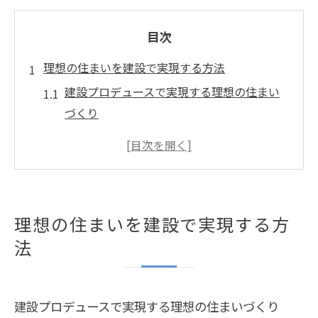
目次
理想の住まいを建設で実現する方法
建設プロデュースで実現する理想の住まい
づくり
建設会社選びが住まい成功の鍵となる理由
岩倉市工務店を活用した建設の工夫と流れ
建設と地域特性を活かした家づくりのポイ
ント
理想の住まいを建設で実現する方
満足度が高い建設のための相談の進め方
法
建設プロデュースが導く満足の住まい
建設プロデュースが住まい満足度を高める
理由
建設プロデュースで実現する理想の住まいづくり