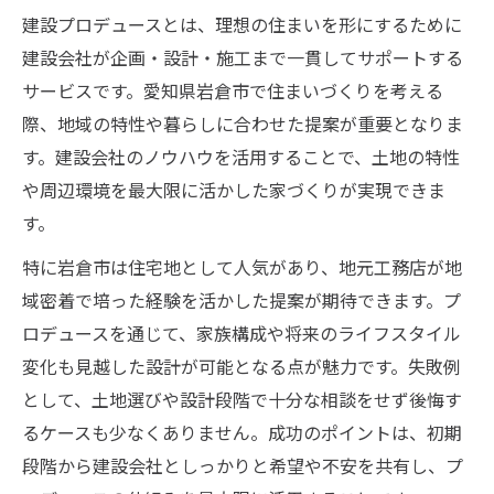
建設の専門家による家づくりサポートの魅
建設プロデュースとは、理想の住まいを形にするために
力
建設会社が企画・設計・施工まで一貫してサポートする
Livin' HOUSEなど参考例と建設実績の活用
サービスです。愛知県岩倉市で住まいづくりを考える
法
際、地域の特性や暮らしに合わせた提案が重要となりま
建設に強い工務店の選び方と信頼構築のコ
す。建設会社のノウハウを活用することで、土地の特性
ツ
や周辺環境を最大限に活かした家づくりが実現できま
建設プロデュースで地域に根差した住まい
す。
実現
特に岩倉市は住宅地として人気があり、地元工務店が地
岩倉市で理想を叶える建設プロデュース活用術
域密着で培った経験を活かした提案が期待できます。プ
岩倉市で建設プロデュースを選ぶメリット
ロデュースを通じて、家族構成や将来のライフスタイル
とは
変化も見越した設計が可能となる点が魅力です。失敗例
として、土地選びや設計段階で十分な相談をせず後悔す
建設プロデュースの流れと家づくりの進め
るケースも少なくありません。成功のポイントは、初期
方
段階から建設会社としっかりと希望や不安を共有し、プ
GO OUT 家を参考にした建設ポイント解説